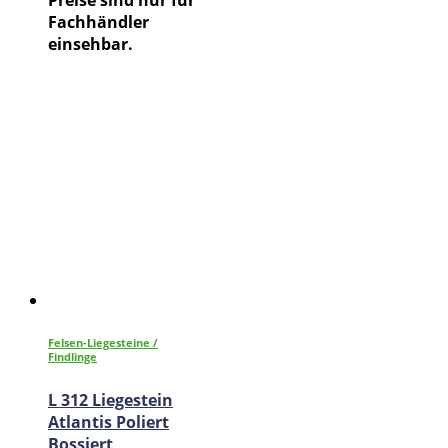
Preise sind nur für
Fachhändler
einsehbar.
Felsen-Liegesteine /
Findlinge
L 312 Liegestein
Atlantis Poliert
Bossiert