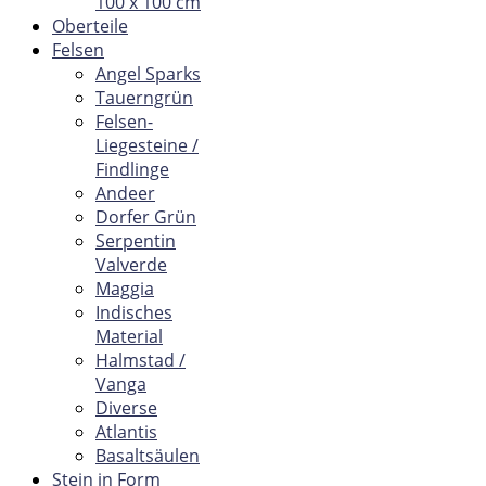
100 x 100 cm
Oberteile
Felsen
Angel Sparks
Tauerngrün
Felsen-
Liegesteine /
Findlinge
Andeer
Dorfer Grün
Serpentin
Valverde
Maggia
Indisches
Material
Halmstad /
Vanga
Diverse
Atlantis
Basaltsäulen
Stein in Form