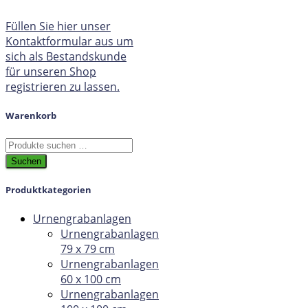
Füllen Sie hier unser
Kontaktformular aus um
sich als Bestandskunde
für unseren Shop
registrieren zu lassen.
Warenkorb
Suchen
nach:
Suchen
Produktkategorien
Urnengrabanlagen
Urnengrabanlagen
79 x 79 cm
Urnengrabanlagen
60 x 100 cm
Urnengrabanlagen