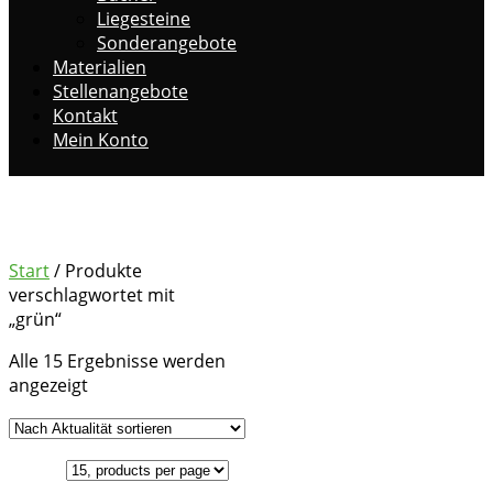
Liegesteine
Sonderangebote
Materialien
Stellenangebote
Kontakt
Mein Konto
grün
Start
/ Produkte
verschlagwortet mit
„grün“
Alle 15 Ergebnisse werden
Nach
angezeigt
Aktualität
sortiert