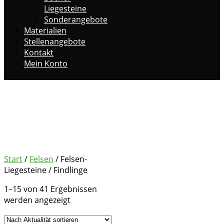
Liegesteine
Sonderangebote
Materialien
Stellenangebote
Kontakt
Mein Konto
Felsen-
Liegesteine /
Findlinge
Start
/
Felsen
/ Felsen-
Liegesteine / Findlinge
1–15 von 41 Ergebnissen
Nach
werden angezeigt
Aktualität
sortiert