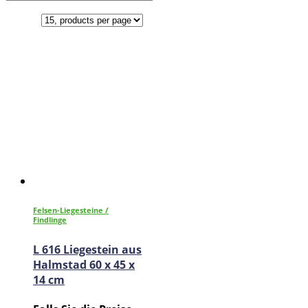
Felsen-Liegesteine /
Findlinge
L 616 Liegestein aus
Halmstad 60 x 45 x
14 cm