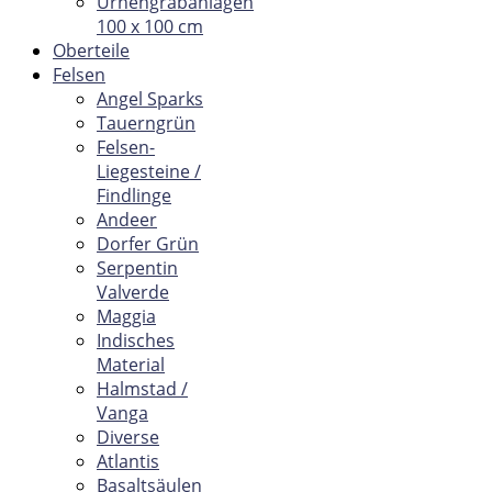
Urnengrabanlagen
100 x 100 cm
Oberteile
Felsen
Angel Sparks
Tauerngrün
Felsen-
Liegesteine /
Findlinge
Andeer
Dorfer Grün
Serpentin
Valverde
Maggia
Indisches
Material
Halmstad /
Vanga
Diverse
Atlantis
Basaltsäulen