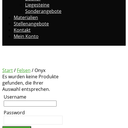
Liegesteine
Sonderangebote
Materialien
Stellenangebote
Kontakt
Mein Konto
Onyx
Start
/
Felsen
/ Onyx
Es wurden keine Produkte
gefunden, die Ihrer
Auswahl entsprechen.
Username
Password